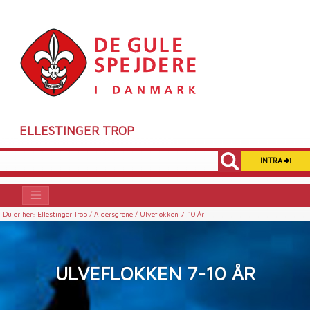
ELLESTINGER TROP
INTRA
Du er her:
Ellestinger Trop /
Aldersgrene /
Ulveflokken 7-10 År
ULVEFLOKKEN 7-10 ÅR