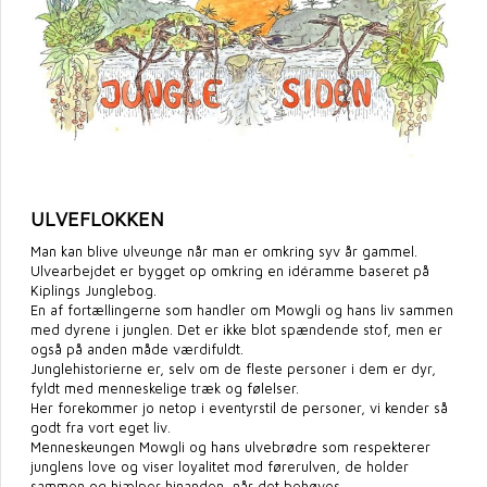
ULVEFLOKKEN
Man kan blive ulveunge når man er omkring syv år gammel.
Ulvearbejdet er bygget op omkring en idéramme baseret på
Kiplings Junglebog.
En af fortællingerne som handler om Mowgli og hans liv sammen
med dyrene i junglen. Det er ikke blot spændende stof, men er
også på anden måde værdifuldt.
Junglehistorierne er, selv om de fleste personer i dem er dyr,
fyldt med menneskelige træk og følelser.
Her forekommer jo netop i eventyrstil de personer, vi kender så
godt fra vort eget liv.
Menneskeungen Mowgli og hans ulvebrødre som respekterer
junglens love og viser loyalitet mod førerulven, de holder
sammen og hjælper hinanden, når det behøves.