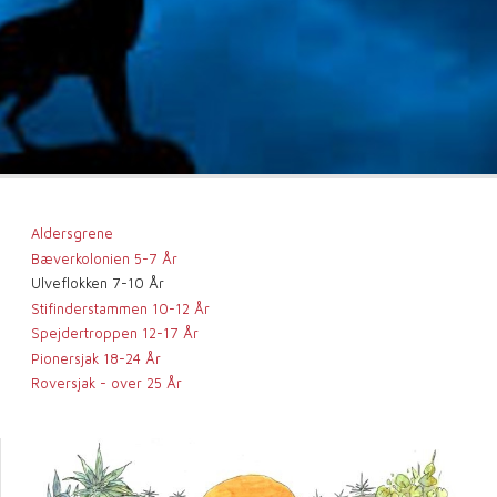
Aldersgrene
Bæverkolonien 5-7 År
Ulveflokken 7-10 År
Stifinderstammen 10-12 År
Spejdertroppen 12-17 År
Pionersjak 18-24 År
Roversjak - over 25 År