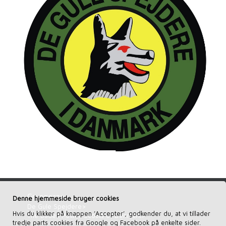
Grupperne>
Denne hjemmeside bruger cookies
De Gule Spejdere>
Hvis du klikker på knappen ’Accepter’, godkender du, at vi tillader
The Baden Powell Scouts of Denmark>
tredje parts cookies fra Google og Facebook på enkelte sider.